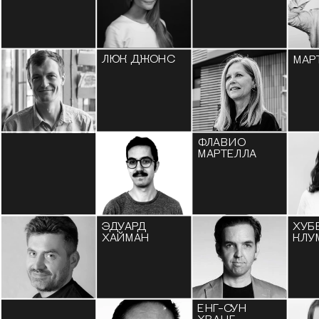
ЛЮК ДЖОНС
МАР
ФЛАВИО 
МАРТЕЛЛА
ЭДУАРД 
ХУБЕ
ХАЙМАН
КЛУ
ЕНГ-СУН 